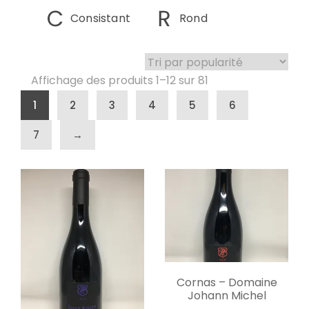
Consistant
Rond
Affichage des produits 1–12 sur 81
1
2
3
4
5
6
7
→
Cornas – Domaine
Johann Michel