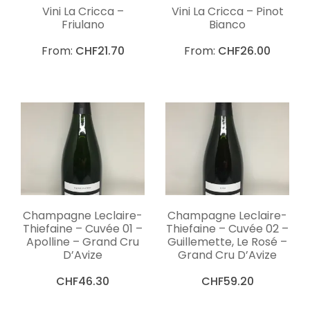
Vini La Cricca –
Vini La Cricca – Pinot
Friulano
Bianco
From:
CHF
21.70
From:
CHF
26.00
Champagne Leclaire-
Champagne Leclaire-
Thiefaine – Cuvée 01 –
Thiefaine – Cuvée 02 –
Apolline – Grand Cru
Guillemette, Le Rosé –
D’Avize
Grand Cru D’Avize
CHF
46.30
CHF
59.20