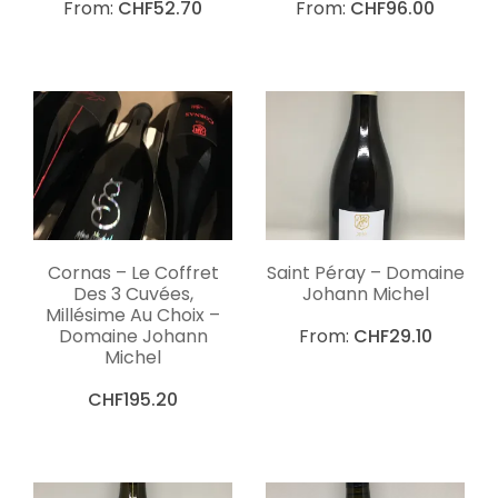
From:
CHF
52.70
From:
CHF
96.00
Cornas – Le Coffret
Saint Péray – Domaine
Des 3 Cuvées,
Johann Michel
Millésime Au Choix –
Domaine Johann
From:
CHF
29.10
Michel
CHF
195.20