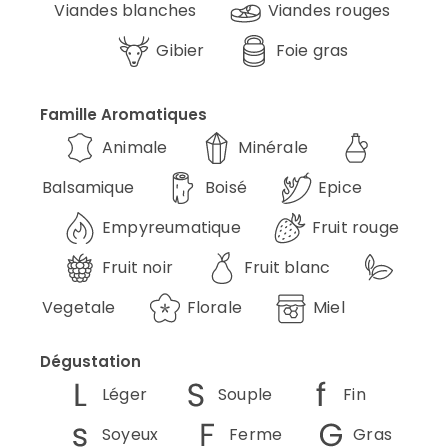
Viandes blanches
Viandes rouges
Gibier
Foie gras
Famille Aromatiques
Animale
Minérale
Balsamique
Boisé
Epice
Empyreumatique
Fruit rouge
Fruit noir
Fruit blanc
Vegetale
Florale
Miel
Dégustation
Léger
Souple
Fin
Soyeux
Ferme
Gras