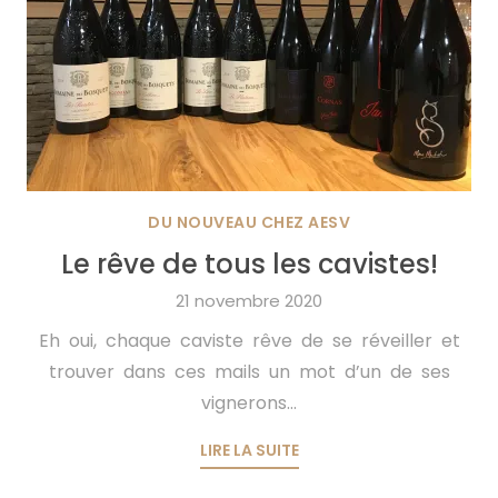
DU NOUVEAU CHEZ AESV
Le rêve de tous les cavistes!
21 novembre 2020
Eh oui, chaque caviste rêve de se réveiller et
trouver dans ces mails un mot d’un de ses
vignerons...
LIRE LA SUITE