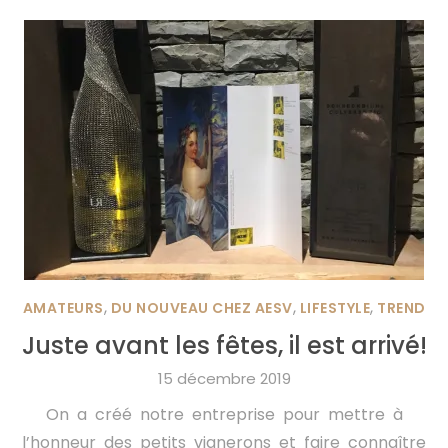
,
,
,
AMATEURS
DU NOUVEAU CHEZ AESV
LIFESTYLE
TREND
Juste avant les fêtes, il est arrivé!
15 décembre 2019
On a créé notre entreprise pour mettre à
l’honneur des petits vignerons et faire connaître