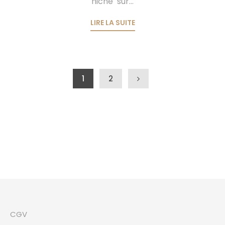
niché sur...
LIRE LA SUITE
Navigation des articles
1
2
CGV