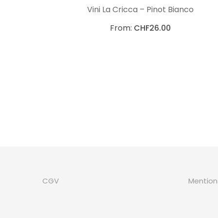
CHOIX DES OPTIONS
Vini La Cricca – Pinot Bianco
From:
CHF
26.00
CGV
Mention