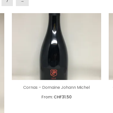
7
→
CHOIX DES OPTIONS
Cornas – Domaine Johann Michel
From:
CHF
31.50