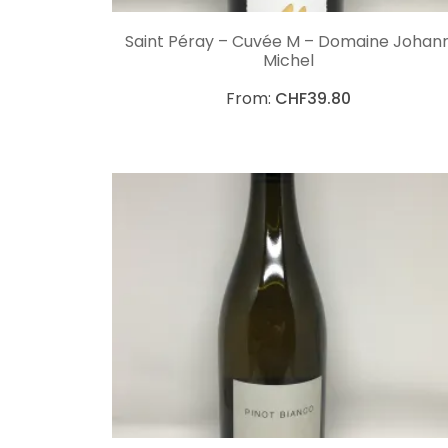
CHOIX DES OPTIONS
Saint Péray – Cuvée M – Domaine Johan
Michel
From:
CHF
39.80