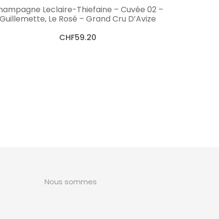
AJOUTER AU PANIER
hampagne Leclaire-Thiefaine – Cuvée 02 –
Guillemette, Le Rosé – Grand Cru D’Avize
CHF
59.20
Nous sommes