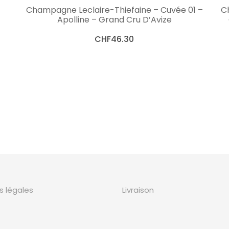
LIRE LA SUITE
Champagne Leclaire-Thiefaine – Cuvée 01 –
C
Apolline – Grand Cru D’Avize
CHF
46.30
s légales
Livraison