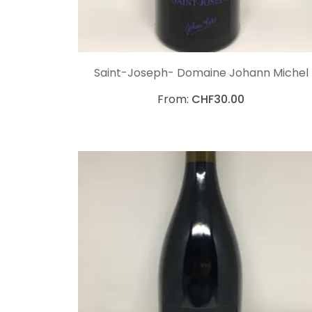
CHOIX DES OPTIONS
Saint-Joseph- Domaine Johann Michel
From:
CHF
30.00