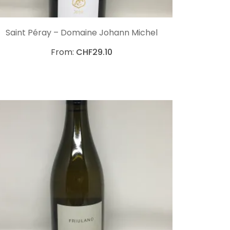
CHOIX DES OPTIONS
Saint Péray – Domaine Johann Michel
From:
CHF
29.10