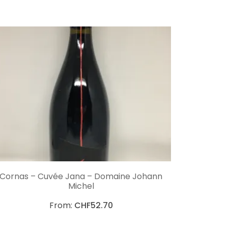
CHOIX DES OPTIONS
Cornas – Cuvée Jana – Domaine Johann
Michel
From:
CHF
52.70