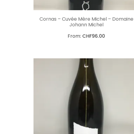
CHOIX DES OPTIONS
Cornas – Cuvée Mère Michel – Domaine
Johann Michel
From:
CHF
96.00