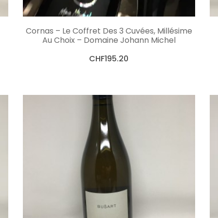
CHOIX DES OPTIONS
Cornas – Le Coffret Des 3 Cuvées, Millésime
Au Choix – Domaine Johann Michel
CHF
195.20