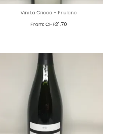
CHOIX DES OPTIONS
Vini La Cricca – Friulano
From:
CHF
21.70