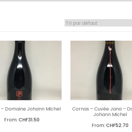
CHOIX DES OPTIONS
CHOIX DES OPTIO
 – Domaine Johann Michel
Cornas – Cuvée Jana – 
Johann Michel
From:
CHF
31.50
From:
CHF
52.70