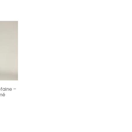
NS
faine –
imé