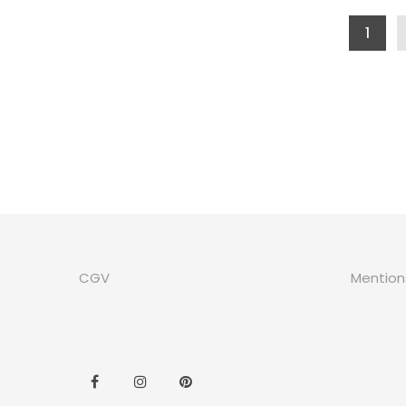
Navigation des articles
1
CGV
Mention