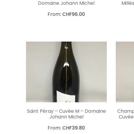
Domaine Johann Michel
Millé
From:
CHF
96.00
CHOIX DES OPTIONS
Saint Péray – Cuvée M – Domaine
Champa
Johann Michel
Cuvée 
From:
CHF
39.80