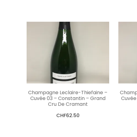
AJOUTER AU PANIER
Champagne Leclaire-Thiefaine –
Champa
Cuvée 03 – Constantin – Grand
Cuvée 
Cru De Cramant
CHF
62.50