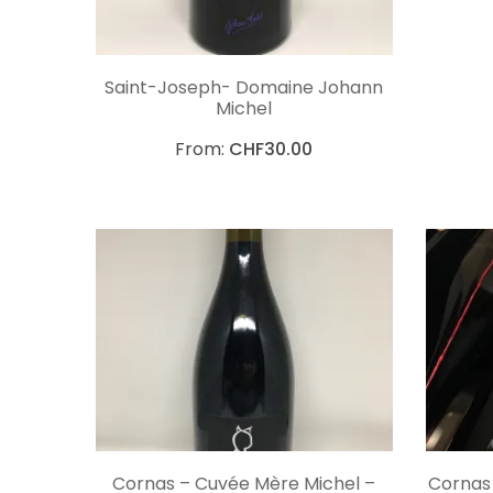
CHOIX DES OPTIONS
Saint-Joseph- Domaine Johann
Michel
From:
CHF
30.00
CHOIX DES OPTIONS
Cornas – Cuvée Mère Michel –
Cornas 