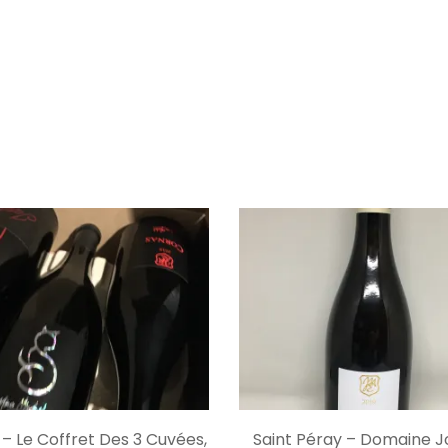
CHOIX DES OPTIONS
CHOIX DES OPTIO
– Le Coffret Des 3 Cuvées,
Saint Péray – Domaine 