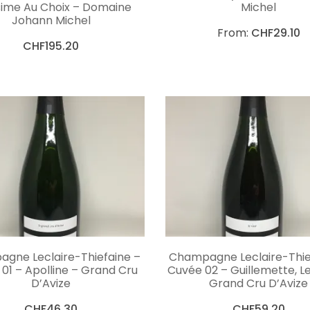
sime Au Choix – Domaine
Michel
Johann Michel
From:
CHF
29.10
CHF
195.20
LIRE LA SUITE
AJOUTER AU PANI
gne Leclaire-Thiefaine –
Champagne Leclaire-Thie
01 – Apolline – Grand Cru
Cuvée 02 – Guillemette, L
D’Avize
Grand Cru D’Avize
CHF
46.30
CHF
59.20