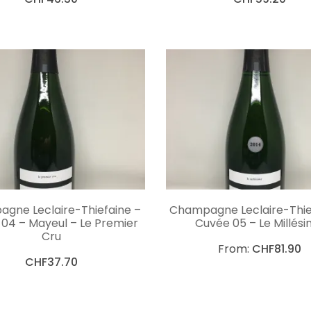
LIRE LA SUITE
CHOIX DES OPTIO
gne Leclaire-Thiefaine –
Champagne Leclaire-Thie
04 – Mayeul – Le Premier
Cuvée 05 – Le Millés
Cru
From:
CHF
81.90
CHF
37.70