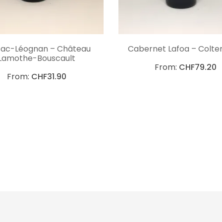
CHOIX DES OPTIONS
CHOIX DES OPTIO
sac-Léognan – Château
Cabernet Lafoa – Colte
Lamothe-Bouscault
From:
CHF
79.20
From:
CHF
31.90