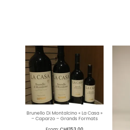
CHOIX DES OPTIONS
Brunello Di Montalcino « La Casa »
– Caparzo – Grands Formats
From:
CHF
153.00