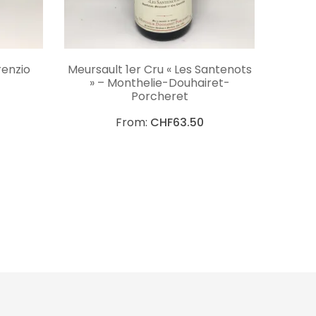
NS
CHOIX DES OPTIONS
renzio
Meursault 1er Cru « Les Santenots
» – Monthelie-Douhairet-
Porcheret
From:
CHF
63.50