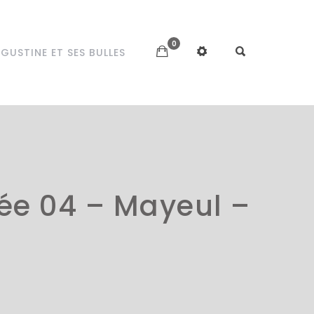
0
GUSTINE ET SES BULLES
ée 04 – Mayeul –