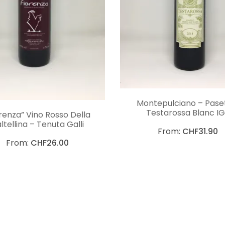
CHOIX DES OPTIO
Montepulciano – Paset
CHOIX DES OPTIONS
Testarossa Blanc I
renza” Vino Rosso Della
ltellina – Tenuta Galli
From:
CHF
31.90
From:
CHF
26.00