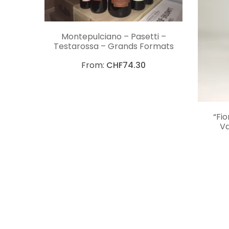
CHOIX DES OPTIONS
Montepulciano – Pasetti –
Testarossa – Grands Formats
From:
CHF
74.30
“Fio
Va