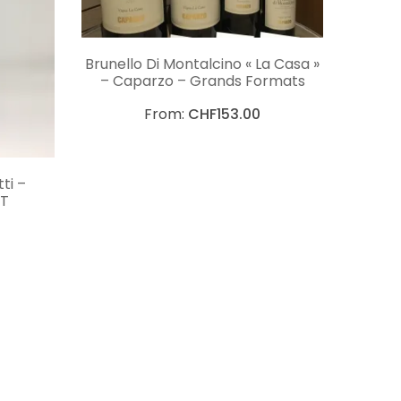
CHOIX DES OPTIONS
Brunello Di Montalcino « La Casa »
– Caparzo – Grands Formats
From:
CHF
153.00
NS
ti –
GT