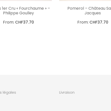
CHOIX DES OPTIONS
CHOIX DES OPTIO
s 1er Cru « Fourchaume » –
Pomerol – Château Sa
Philippe Goulley
Jacques
From:
CHF
37.70
From:
CHF
37.70
s légales
Livraison