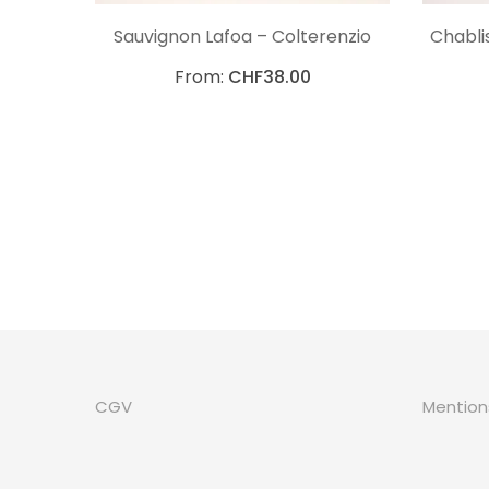
CHOIX DES OPTIONS
Sauvignon Lafoa – Colterenzio
Chabli
From:
CHF
38.00
CGV
Mention