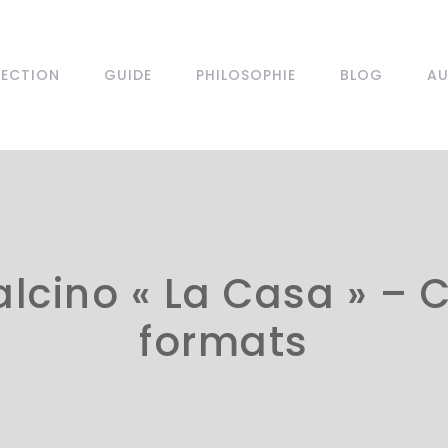
LECTION
GUIDE
PHILOSOPHIE
BLOG
AU
alcino « La Casa » –
formats