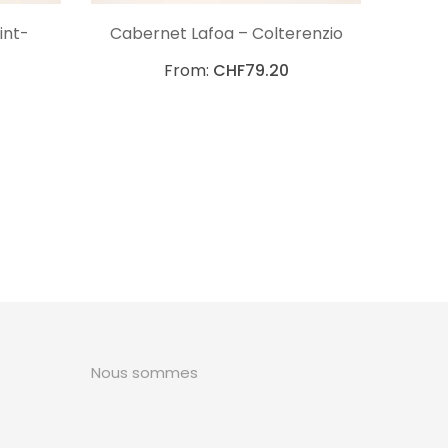
NS
CHOIX DES OPTIONS
int-
Cabernet Lafoa – Colterenzio
From:
CHF
79.20
Nous sommes