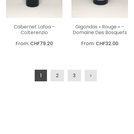
Cabernet Lafoa –
Gigondas « Rouge » –
Colterenzio
Domaine Des Bosquets
From:
CHF
79.20
From:
CHF
32.00
Navigation des articles
1
2
3