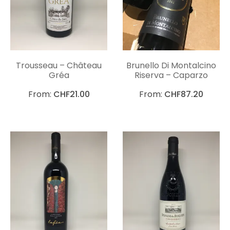
Trousseau – Château
Brunello Di Montalcino
Gréa
Riserva – Caparzo
From:
CHF
21.00
From:
CHF
87.20