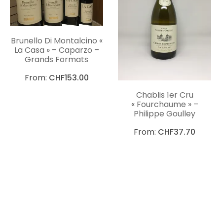
Brunello Di Montalcino «
La Casa » – Caparzo –
Grands Formats
From:
CHF
153.00
Chablis 1er Cru
« Fourchaume » –
Philippe Goulley
From:
CHF
37.70