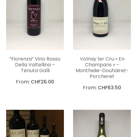
“Fiorenza” Vino Rosso
Volnay 1er Cru « En
Della Valtellina –
Champans » –
Tenuta Galli
Monthelie-Douhairet-
Porcheret
From:
CHF
26.00
From:
CHF
63.50