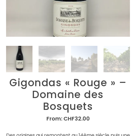
Gigondas « Rouge » –
Domaine des
Bosquets
From:
CHF
32.00
Des origines qui remontent au 14ème siècle puis une