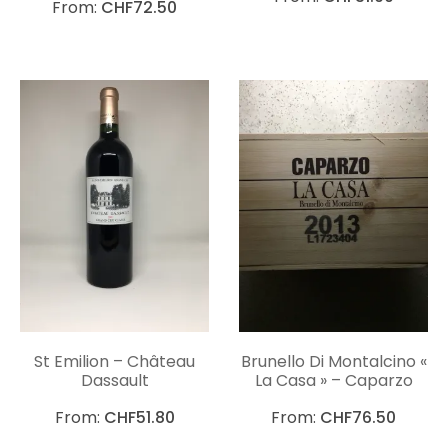
From:
CHF
72.50
St Emilion – Château
Brunello Di Montalcino «
Dassault
La Casa » – Caparzo
From:
CHF
51.80
From:
CHF
76.50