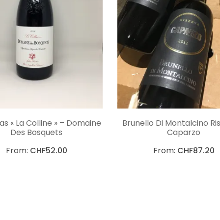
CHOIX DES OPTIONS
CHOIX DES OPTIO
s « La Colline » – Domaine
Brunello Di Montalcino Ri
Des Bosquets
Caparzo
From:
CHF
52.00
From:
CHF
87.20