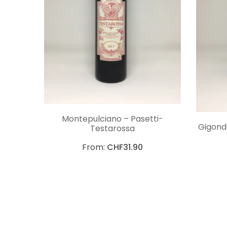
CHOIX DES OPTIONS
Montepulciano – Pasetti-
Gigonda
Testarossa
From:
CHF
31.90