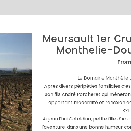
Meursault 1er Cru
Monthelie-Dou
From
Le Domaine Monthélie a 
Après divers péripéties familiales 
son fils André Porcheret qui mèneront
apportant modernité et réflexion éc
XXI
Aujourd’hui Cataldina, petite fille d’A
l’aventure, dans une bonne humeur com