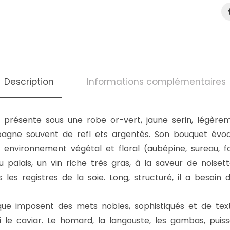
Description
Informations complémentaires
e présente sous une robe or-vert, jaune serin, légèr
ompagne souvent de refl ets argentés. Son bouquet évo
environnement végétal et floral (aubépine, sureau, foug
 palais, un vin riche très gras, à la saveur de noisette
us les registres de la soie. Long, structuré, il a besoi
que imposent des mets nobles, sophistiqués et de text
i le caviar. Le homard, la langouste, les gambas, puis