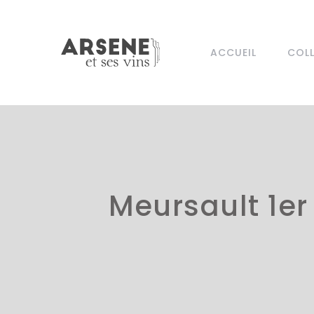
ACCUEIL
COL
Meursault 1er