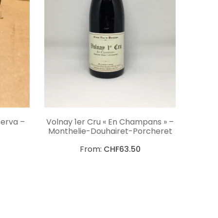
NS
CHOIX DES OPTIONS
serva –
Volnay 1er Cru « En Champans » –
Monthelie-Douhairet-Porcheret
From:
CHF
63.50