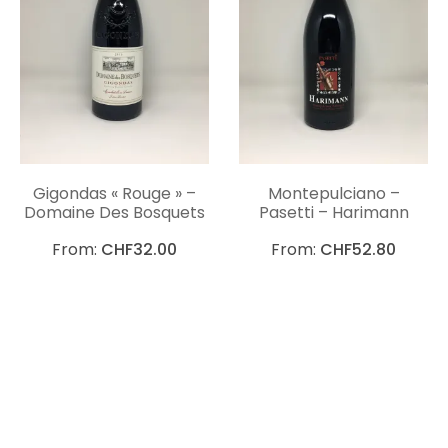
Gigondas « Rouge » –
Montepulciano –
Domaine Des Bosquets
Pasetti – Harimann
From:
CHF
32.00
From:
CHF
52.80