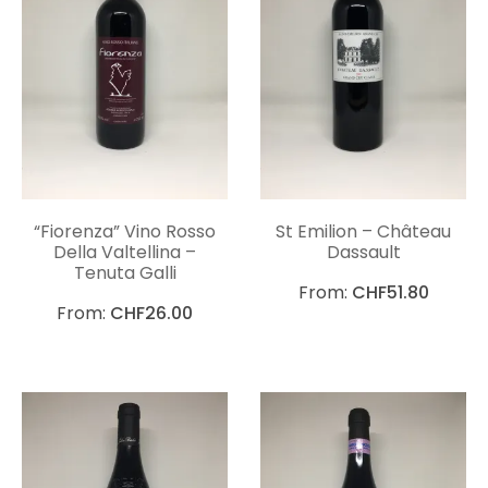
“Fiorenza” Vino Rosso
St Emilion – Château
Della Valtellina –
Dassault
Tenuta Galli
From:
CHF
51.80
From:
CHF
26.00