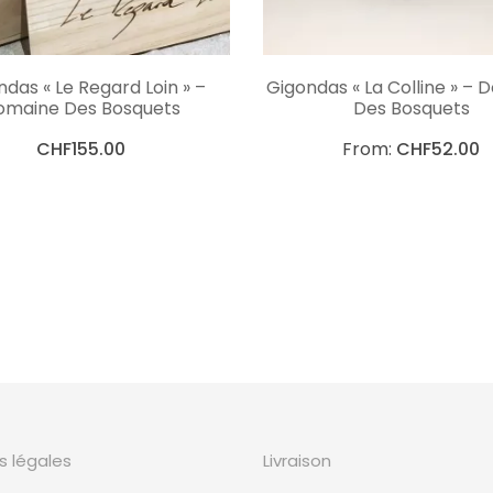
AJOUTER AU PANIER
CHOIX DES OPTIO
das « Le Regard Loin » –
Gigondas « La Colline » –
omaine Des Bosquets
Des Bosquets
CHF
155.00
From:
CHF
52.00
s légales
Livraison