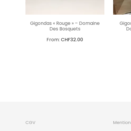
CHOIX DES OPTIONS
Gigondas « Rouge » – Domaine
Gigon
Des Bosquets
D
From:
CHF
32.00
CGV
Mention