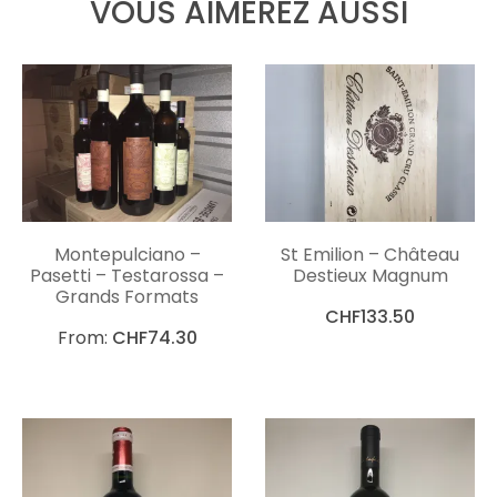
VOUS AIMEREZ AUSSI
Montepulciano –
St Emilion – Château
Pasetti – Testarossa –
Destieux Magnum
Grands Formats
CHF
133.50
From:
CHF
74.30