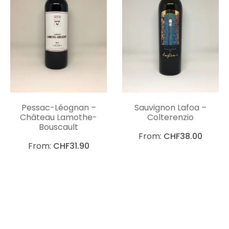
Pessac-Léognan –
Sauvignon Lafoa –
Château Lamothe-
Colterenzio
Bouscault
From:
CHF
38.00
From:
CHF
31.90