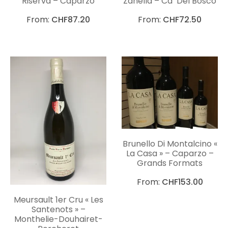
Riserva – Caparzo
Zanella – Ca’ Del Bosco
From:
CHF
87.20
From:
CHF
72.50
Brunello Di Montalcino «
La Casa » – Caparzo –
Grands Formats
From:
CHF
153.00
Meursault 1er Cru « Les
Santenots » –
Monthelie-Douhairet-