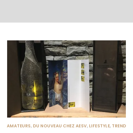
,
,
,
AMATEURS
DU NOUVEAU CHEZ AESV
LIFESTYLE
TREND