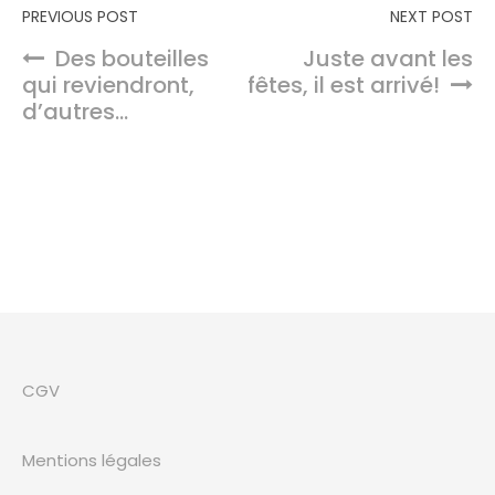
Navigation de l’article
PREVIOUS POST
NEXT POST
Des bouteilles
Juste avant les
qui reviendront,
fêtes, il est arrivé!
d’autres…
CGV
Mentions légales