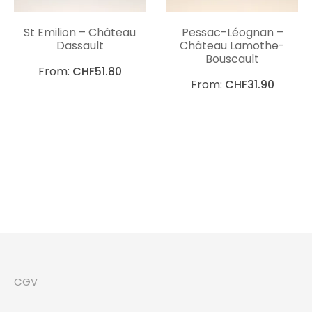
St Emilion – Château
Pessac-Léognan –
Dassault
Château Lamothe-
Bouscault
From:
CHF
51.80
From:
CHF
31.90
CGV