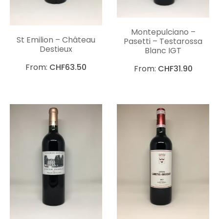
Montepulciano –
St Emilion – Château
Pasetti – Testarossa
Destieux
Blanc IGT
From:
CHF
63.50
From:
CHF
31.90