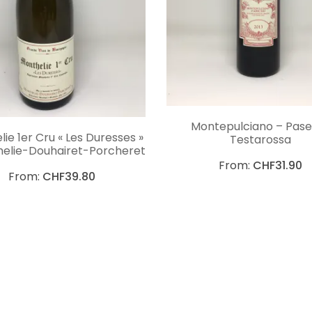
CHOIX DES OPTIO
Montepulciano – Pase
CHOIX DES OPTIONS
ie 1er Cru « Les Duresses »
Testarossa
helie-Douhairet-Porcheret
From:
CHF
31.90
From:
CHF
39.80