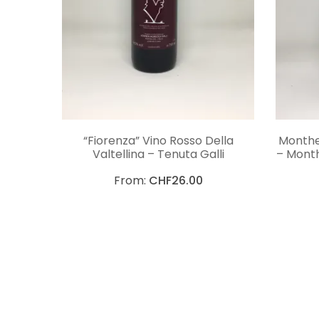
CHOIX DES OPTIONS
“Fiorenza” Vino Rosso Della
Monthel
Valtellina – Tenuta Galli
– Mont
From:
CHF
26.00