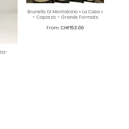
CHOIX DES OPTIONS
Brunello Di Montalcino « La Casa »
– Caparzo – Grands Formats
From:
CHF
153.00
NS
tti-