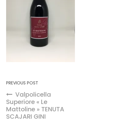
Navigation de l’article
PREVIOUS POST
Valpolicella
Superiore « Le
Mattoline » TENUTA
SCAJARI GINI