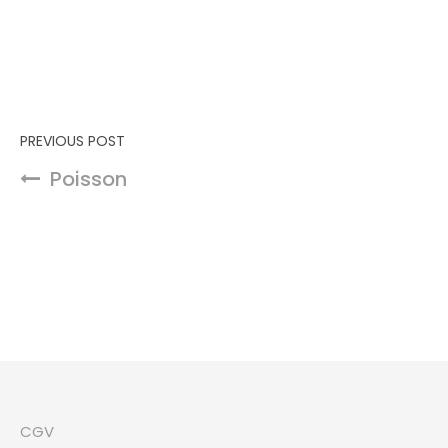
Navigation de l’article
PREVIOUS POST
Poisson
CGV