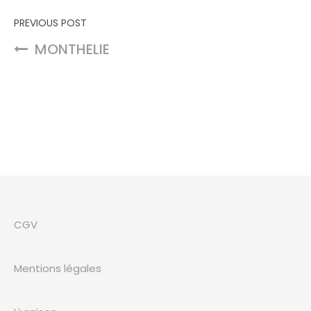
Navigation de l’article
PREVIOUS POST
MONTHELIE
CGV
Mentions légales