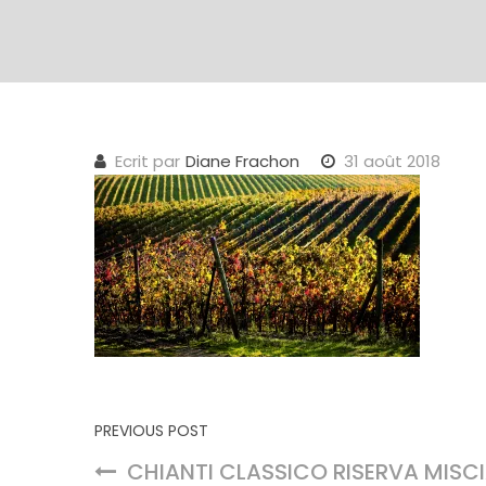
Ecrit par
Diane Frachon
31 août 2018
Navigation de l’article
PREVIOUS POST
CHIANTI CLASSICO RISERVA MISC