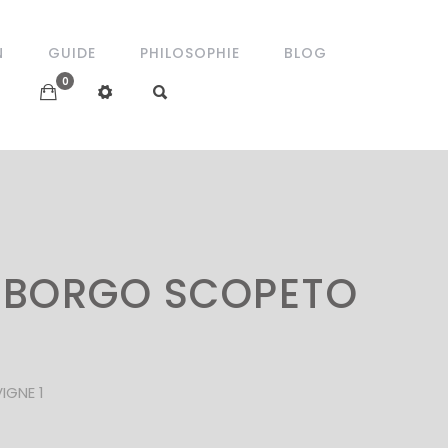
N
GUIDE
PHILOSOPHIE
BLOG
0
O BORGO SCOPETO
IGNE 1