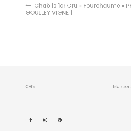
Chablis 1er Cru « Fourchaume » P
GOULLEY VIGNE 1
CGV
Mention