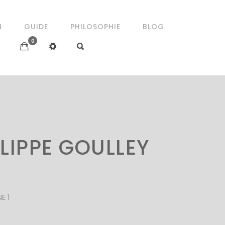
N
GUIDE
PHILOSOPHIE
BLOG
0
ILIPPE GOULLEY
E 1