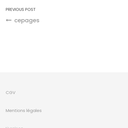
Navigation de l’article
PREVIOUS POST
cepages
CGV
Mentions légales