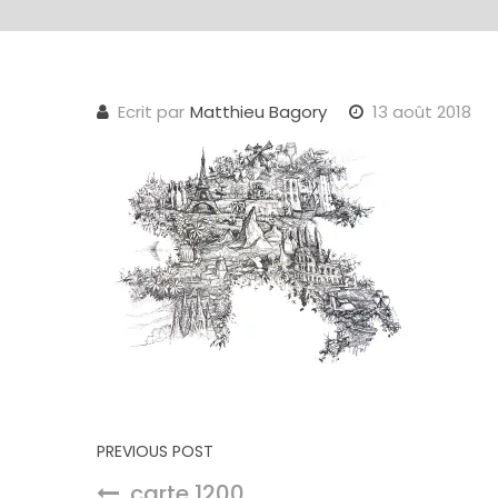
Ecrit par
Matthieu Bagory
13 août 2018
Navigation de l’article
PREVIOUS POST
carte 1200