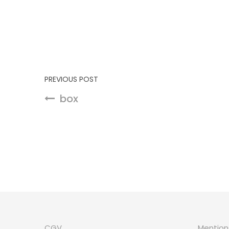
Navigation de l’article
PREVIOUS POST
box
CGV
Mention