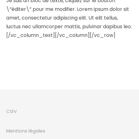
Je suis un bloc de texte, cliquez sur le bouton
\”éditer\” pour me modifier. Lorem ipsum dolor sit
amet, consectetur adipiscing elit. Ut elit tellus,
luctus nec ullamcorper mattis, pulvinar dapibus leo.
[/vc_column_text][/vc_column][/vc_row]
CGV
Mentions légales