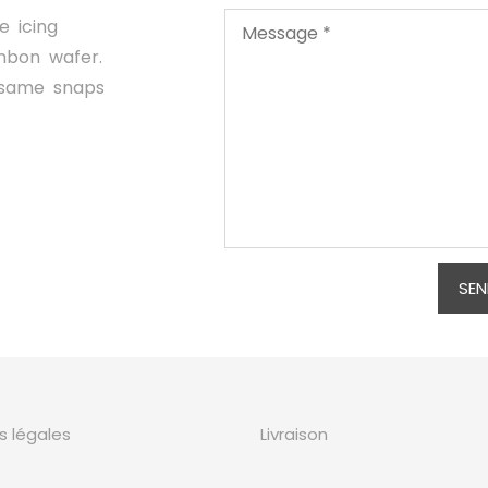
e icing
nbon wafer.
esame snaps
s légales
Livraison