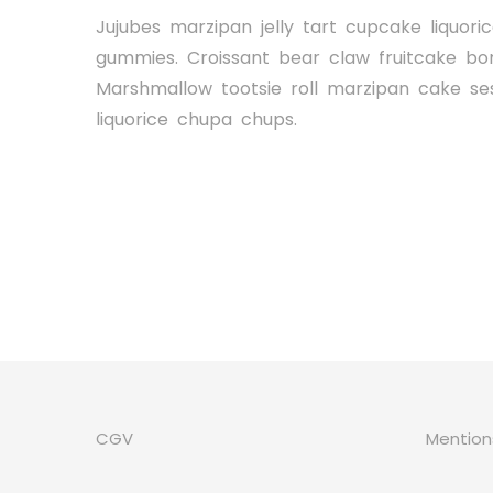
Jujubes marzipan jelly tart cupcake liquoric
gummies. Croissant bear claw fruitcake bo
Marshmallow tootsie roll marzipan cake s
liquorice chupa chups.
CGV
Mention